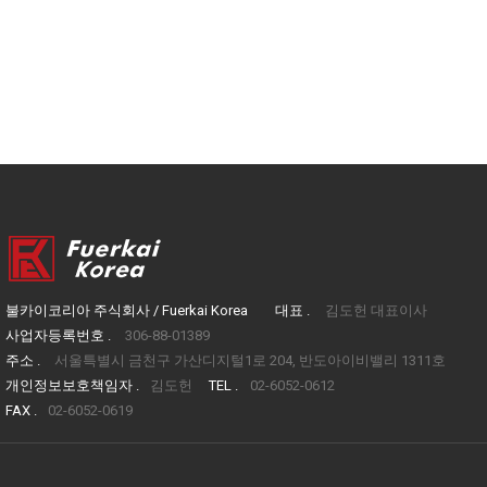
불카이코리아 주식회사 / Fuerkai Korea
대표 .
김도헌 대표이사
사업자등록번호 .
306-88-01389
주소 .
서울특별시 금천구 가산디지털1로 204, 반도아이비밸리 1311호
개인정보보호책임자 .
김도헌
TEL .
02-6052-0612
FAX .
02-6052-0619